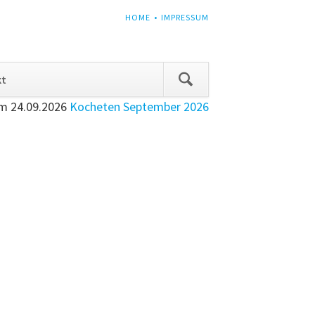
NAVIGATION
HOME
IMPRESSUM
ÜBERSPRINGEN
Navigation
kt
überspringen
am
24.09.2026
Kocheten September 2026